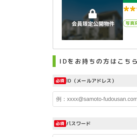
**
写真
IDをお持ちの方はこち
ID（メールアドレス）
必須
パスワード
必須