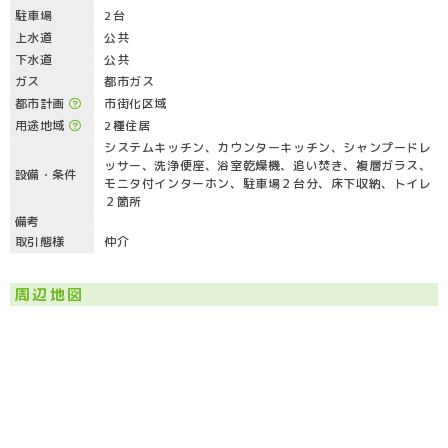
駐車場
2台
上水道
公共
下水道
公共
ガス
都市ガス
都市計画
市街化区域
用途地域
2種住居
システムキッチン、カウンターキッチン、シャンプードレ
ッサー、洗浄便座、浴室乾燥機、追い焚き、複層ガラス、
設備・条件
モニタ付インターホン、駐車場２台分、床下収納、トイレ
２箇所
備考
取引態様
仲介
周辺地図