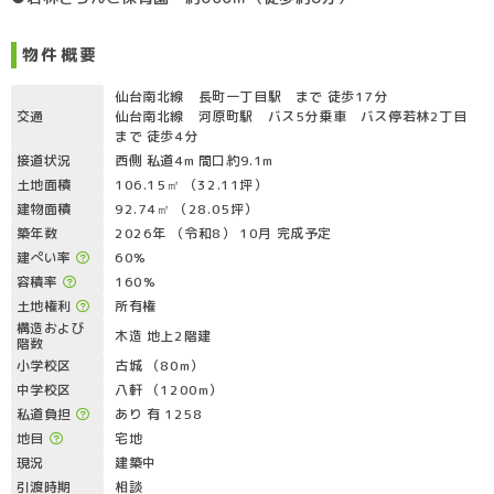
物件概要
仙台南北線 長町一丁目駅 まで 徒歩17分
交通
仙台南北線 河原町駅 バス5分乗車 バス停若林2丁目
まで 徒歩4分
接道状況
西側 私道4m 間口約9.1m
土地面積
106.15㎡ （32.11坪）
建物面積
92.74㎡ （28.05坪）
築年数
2026年 （令和8） 10月 完成予定
建ぺい率
60%
容積率
160%
土地権利
所有権
構造および
木造 地上2階建
階数
小学校区
古城 （80m）
中学校区
八軒 （1200m）
私道負担
あり 有 1258
地目
宅地
現況
建築中
引渡時期
相談