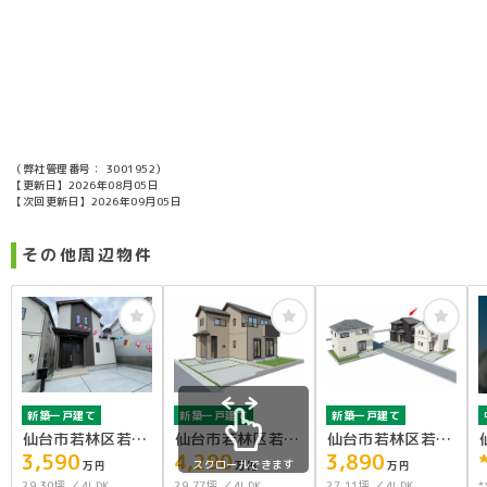
（弊社管理番号： 3001952）
【更新日】2026年08月05日
【次回更新日】2026年09月05日
その他周辺物件
新築一戸建て
新築一戸建て
新築一戸建て
仙台市若林区若林
仙台市若林区若林
仙台市若林区若林
3,590
4,290
3,890
3丁目A棟
1丁目A号棟
1丁目C号棟
スクロールできます
万円
万円
万円
29.30坪
4LDK
29.77坪
4LDK
27.11坪
4LDK
*