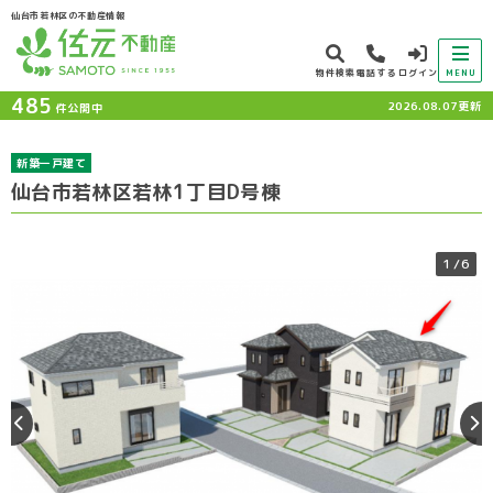
仙台市若林区の不動産情報
物件検索
電話する
ログイン
MENU
485
2026.08.07更新
件公開中
新築一戸建て
仙台市若林区若林1丁目D号棟
1
/6