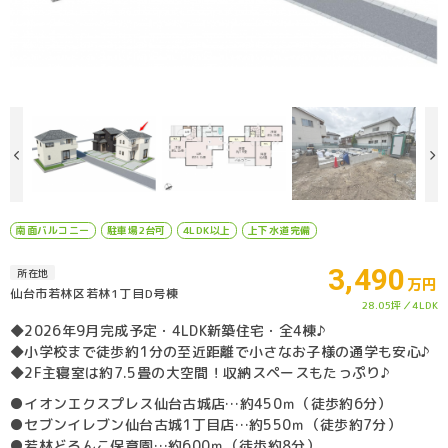
南面バルコニー
駐車場2台可
4LDK以上
上下水道完備
3,490
所在地
万円
仙台市若林区若林1丁目D号棟
28.05坪
4LDK
◆2026年9月完成予定・4LDK新築住宅・全4棟♪
◆小学校まで徒歩約1分の至近距離で小さなお子様の通学も安心♪
◆2F主寝室は約7.5畳の大空間！収納スペースもたっぷり♪
●イオンエクスプレス仙台古城店…約450ｍ（徒歩約6分）
●セブンイレブン仙台古城1丁目店…約550ｍ（徒歩約7分）
●若林どろんこ保育園…約600ｍ（徒歩約8分）