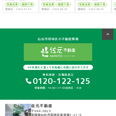
写真充実
間取り有
写真充実
間取り有
写真充実
間取り有
更新日：2026.07.30
更新日：2026.08.05
更新日：2026.08.05
更
南面バルコニー
南面バルコニー
南面バルコニー
駐車場2台可
駐車場2台可
駐車場2台可
4LDK以上
4LDK以上
4LDK以上
上下水道完備
接道6ｍ以上
上下水道完備
上下水道完備
仙台市若林区の不動産情報
HPを見たと言ってお気軽にお問い合わせくださ
い
無料相談・お電話窓口
0120-122-125
営業時間：10:00〜17:00
定休日：火水
佐元不動産
〒984-0823
宮城県仙台市若林区遠見塚2-27-9