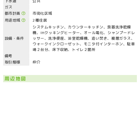
下水道
公共
ガス
都市計画
市街化区域
用途地域
2種住居
システムキッチン、カウンターキッチン、食器洗浄乾燥
機、IHクッキングヒーター、オール電化、シャンプードレ
設備・条件
ッサー、洗浄便座、浴室乾燥機、追い焚き、複層ガラス、
ウォークインクローゼット、モニタ付インターホン、駐車
場２台分、床下収納、トイレ２箇所
備考
取引態様
仲介
周辺地図