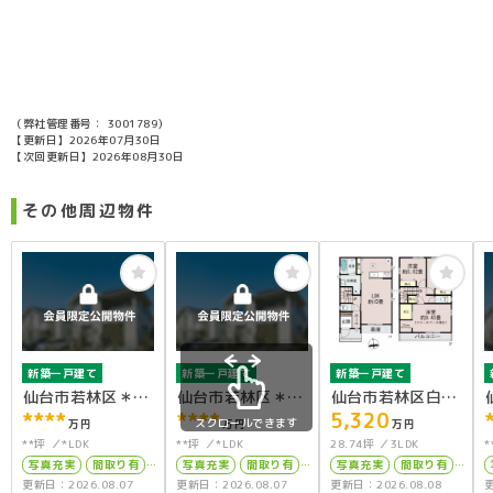
（弊社管理番号： 3001789）
【更新日】2026年07月30日
【次回更新日】2026年08月30日
その他周辺物件
新築一戸建て
新築一戸建て
新築一戸建て
仙台市若林区＊＊
仙台市若林区＊＊
仙台市若林区白萩
****
****
5,320
＊＊
＊＊
町B号棟
スクロールできます
万円
万円
万円
**坪
*LDK
**坪
*LDK
28.74坪
3LDK
*
写真充実
間取り有
写真充実
間取り有
写真充実
間取り有
更新日：2026.08.07
更新日：2026.08.07
更新日：2026.08.08
更
駅徒歩10分以内
駅徒歩10分以内
南面バルコニー