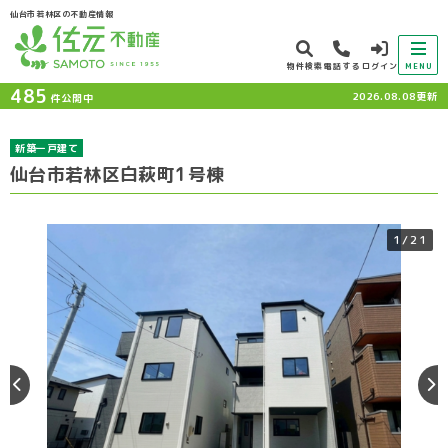
仙台市若林区の不動産情報
物件検索
電話する
ログイン
MENU
485
2026.08.08更新
件公開中
新築一戸建て
仙台市若林区白萩町1号棟
1
/21