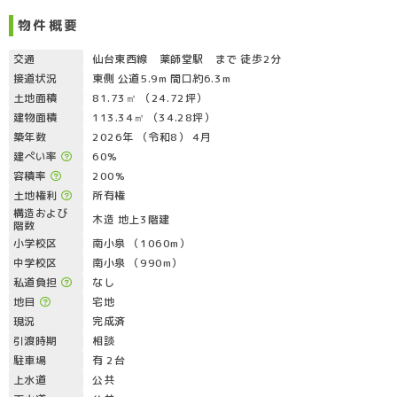
物件概要
交通
仙台東西線 薬師堂駅 まで 徒歩2分
接道状況
東側 公道5.9m 間口約6.3m
土地面積
81.73㎡ （24.72坪）
建物面積
113.34㎡ （34.28坪）
築年数
2026年 （令和8） 4月
建ぺい率
60%
容積率
200%
土地権利
所有権
構造および
木造 地上3階建
階数
小学校区
南小泉 （1060m）
中学校区
南小泉 （990m）
私道負担
なし
地目
宅地
現況
完成済
引渡時期
相談
駐車場
有 2台
上水道
公共