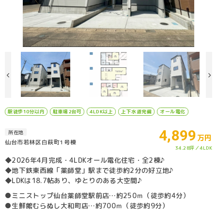
駅徒歩10分以内
駐車場2台可
4LDK以上
上下水道完備
オール電化
4,899
所在地
万円
仙台市若林区白萩町1号棟
34.28坪
4LDK
◆2026年4月完成・4LDKオール電化住宅・全2棟♪
◆地下鉄東西線「薬師堂」駅まで徒歩約2分の好立地♪
◆LDKは18.7帖あり、ゆとりのある大空間♪
●ミニストップ仙台薬師堂駅前店…約250ｍ（徒歩約4分）
●生鮮館むらぬし大和町店…約700ｍ（徒歩約9分）