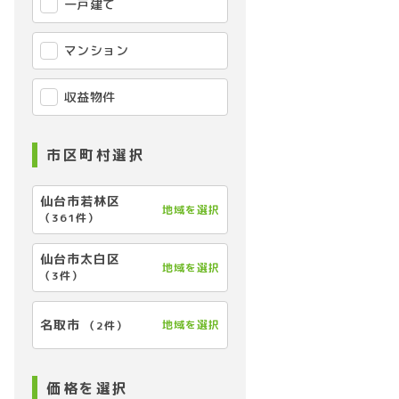
一戸建て
マンション
収益物件
市区町村選択
仙台市若林区
地域を選択
（
361件
）
仙台市太白区
地域を選択
（
3件
）
名取市
地域を選択
（
2件
）
価格を選択