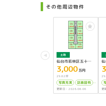
その他周辺物件
土地
仙台市若林区五十人
仙
町区画6
3,000
町
3
万円
29.62坪
29
写真充実
区画図有
更新日：2026.08.06
更新
上下水道完備