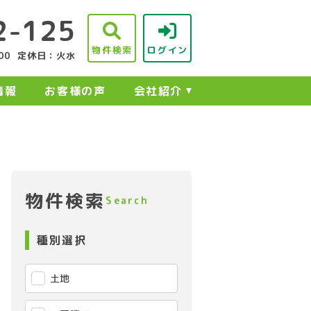
2-125
物件検索
ログイン
00
定休日：火水
情報
お客様の声
会社紹介
物件検索
Search
種別選択
土地