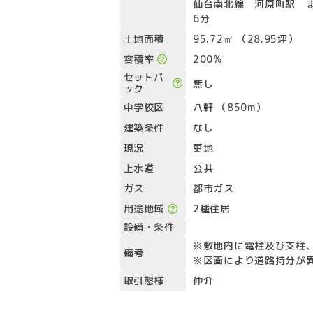
仙台南北線 河原町駅 ま
6分
土地面積
95.72㎡ （28.95坪）
容積率
200%
セットバ
無し
ック
中学校区
八軒 （850m）
建築条件
なし
現況
更地
上水道
公共
ガス
都市ガス
用途地域
2種住居
設備・条件
※敷地内に電柱及び支柱
備考
※区画により道路持分が
取引態様
仲介