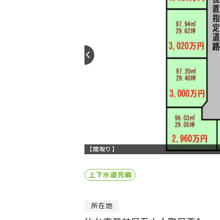
【間取り】
上下水道完備
所在地