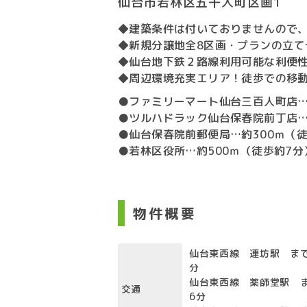
仙台市若林区五十人町区画1
◆建築条件は付いておりませんので
◆新規分譲地全8区画・プランの立て
◆仙台地下鉄２路線利用可能な利便性
◆周辺環境充実エリア！徒歩での移動
●ファミリーマート仙台三百人町店…
●ツルハドラック仙台保春院前丁店…
●仙台保春院前郵便局…約300ｍ（
●若林区役所…約500ｍ（徒歩約7分
物件概要
仙台東西線 連坊駅 まで
分
仙台東西線 薬師堂駅 ま
交通
6分