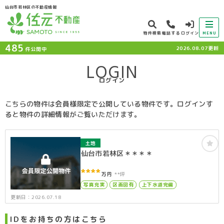
仙台市若林区の不動産情報
物件検索
電話する
ログイン
MENU
485
2026.08.07更新
件公開中
LOGIN
ログイン
こちらの物件は会員様限定で公開している物件です。ログインす
ると物件の詳細情報がご覧いただけます。
土地
仙台市若林区＊＊＊＊
****
万円
**坪
写真充実
区画図有
上下水道完備
更新日：2026.07.18
IDをお持ちの方はこちら