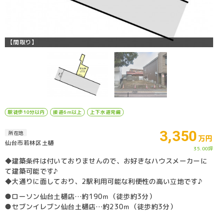
【間取り】
駅徒歩10分以内
接道6ｍ以上
上下水道完備
3,350
所在地
万円
仙台市若林区土樋
35.00坪
◆建築条件は付いておりませんので、お好きなハウスメーカーに
て建築可能です♪
◆大通りに面しており、2駅利用可能な利便性の高い立地です♪
●ローソン仙台土樋店…約190ｍ（徒歩約3分）
●セブンイレブン仙台土樋店…約230ｍ（徒歩約3分）