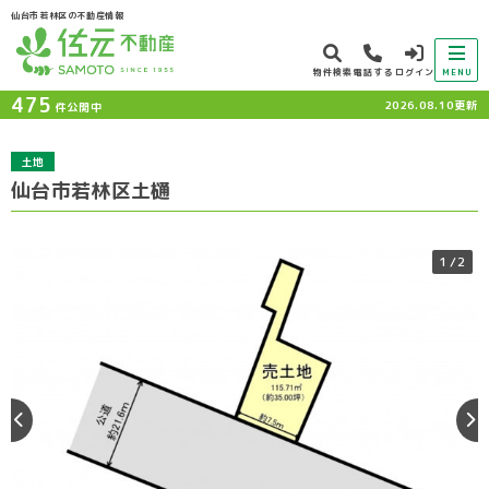
仙台市若林区の不動産情報
物件検索
電話する
ログイン
MENU
475
2026.08.10更新
件公開中
土地
仙台市若林区土樋
1
/2