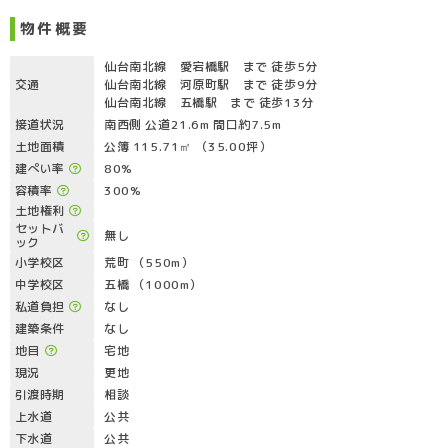
物件概要
仙台南北線 愛宕橋駅 まで 徒歩5分
交通
仙台南北線 河原町駅 まで 徒歩9分
仙台南北線 五橋駅 まで 徒歩13分
接道状況
南西側 公道21.6m 間口約7.5m
土地面積
公簿 115.71㎡ （35.00坪）
建ぺい率
80%
容積率
300%
土地権利
セットバ
無し
ック
小学校区
荒町 （550m）
中学校区
五橋 （1000m）
私道負担
なし
建築条件
なし
地目
宅地
現況
更地
引渡時期
相談
上水道
公共
下水道
公共