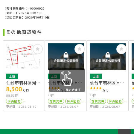
（弊社管理番号： 1000992）
【更新日】2026年08月10日
【次回更新日】2026年09月10日
その他周辺物件
土地
土地
土地
仙台市若林区河原
仙台市若林区＊＊
仙台市若林区＊＊
8,300
****
****
町1丁目
＊＊
＊＊
スクロールできます
万円
万円
万円
88.55坪
**坪
**坪
*
区画図有
写真充実
区画図有
写真充実
区画図有
更新日：2026.08.10
更新日：2026.08.07
更新日：2026.08.07
更
駅徒歩10分以内
駅徒歩10分以内
駅徒歩10分以内
50坪以上
上下水道完備
50坪以上
接道6ｍ以上
上下水道完備