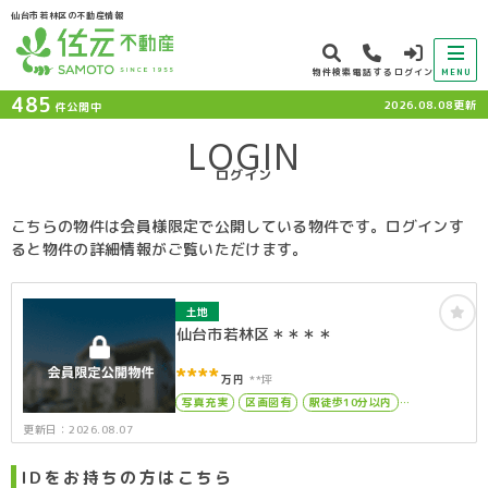
仙台市若林区の不動産情報
物件検索
電話する
ログイン
MENU
485
2026.08.08更新
件公開中
LOGIN
ログイン
こちらの物件は会員様限定で公開している物件です。ログインす
ると物件の詳細情報がご覧いただけます。
土地
仙台市若林区＊＊＊＊
****
万円
**坪
写真充実
区画図有
駅徒歩10分以内
上下水道完備
更新日：2026.08.07
IDをお持ちの方はこちら